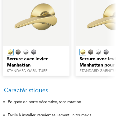
Serrure avec levier
Serrure avec levi
Manhattan
Manhattan pour
de bain et cham
STANDARD GARNITURE
STANDARD GARNITU
coucher
Caractéristiques
Poignée de porte décorative, sans rotation
Facile à installer, requiert seulement un tournevis