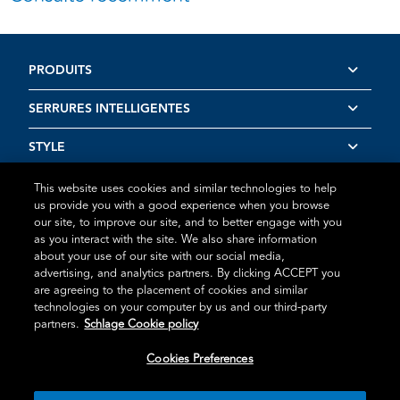
PRODUITS
SERRURES INTELLIGENTES
STYLE
RESSOURCES
This website uses cookies and similar technologies to help
us provide you with a good experience when you browse
our site, to improve our site, and to better engage with you
as you interact with the site. We also share information
about your use of our site with our social media,
advertising, and analytics partners. By clicking ACCEPT you
Conditions d’utilisation
Déclaration de confidentialité
Politique
are agreeing to the placement of cookies and similar
en matière de témoins
Déclaration des vulnérabilités
technologies on your computer by us and our third-party
partners.
Schlage Cookie policy
@2026 Schlage. Tous droits réservés
Cookies Preferences