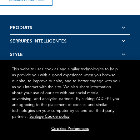
PRODUITS
SERRURES INTELLIGENTES
STYLE
RESSOURCES
This website uses cookies and similar technologies to help
us provide you with a good experience when you browse
our site, to improve our site, and to better engage with you
as you interact with the site. We also share information
about your use of our site with our social media,
advertising, and analytics partners. By clicking ACCEPT you
Conditions d’utilisation
Déclaration de confidentialité
Politique
are agreeing to the placement of cookies and similar
en matière de témoins
Déclaration des vulnérabilités
technologies on your computer by us and our third-party
partners.
Schlage Cookie policy
@2026 Schlage. Tous droits réservés
Cookies Preferences